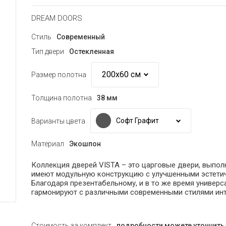
DREAM DOORS
Стиль
Современный
Тип двери
Остекленная
Размер полотна
Толщина полотна
38 мм
Софт Графит
Варианты цвета
Материал
Экошпон
Коллекция дверей VISTA – это царговые двери, выпо
имеют модульную конструкцию с улучшенными эстетич
Благодаря презентабельному, и в то же время универ
гармонируют с различными современными стилями инте
Стоимость за комплект
подробности можете уточнить