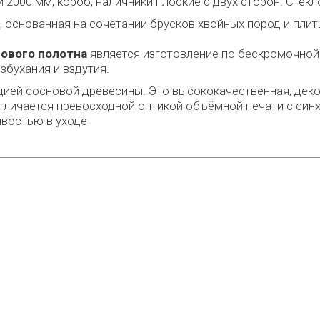
 2000 мм, короб, наличники плоские с двух сторон. Стек
, основанная на сочетании брусков хвойных пород и п
ового полотна
является изготовление по бескромочной
збухания и вздутия.
ией сосновой древесины. Это высококачественная, деко
тличается превосходной оптикой объёмной печати с с
ивостью в уходе