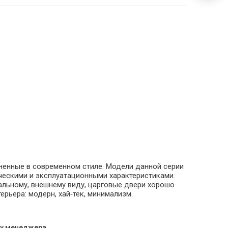
лненные в современном стиле. Модели данной серии
ескими и эксплуатационными характеристиками.
сальному, внешнему виду, царговые двери хорошо
рьера: модерн, хай‑тек, минимализм.
 у менеджера