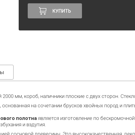
КУПИТЬ
вы
 2000 мм, короб, наличники плоские с двух сторон. Стекл
, основанная на сочетании брусков хвойных пород и п
ового полотна
является изготовление по бескромочной
збухания и вздутия.
ией сосновой древесины. Это высококачественная, деко