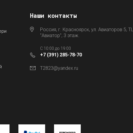
Наши контакты
Россия, г. Красноярск, ул. Авиаторов 5, Т
ери
"Авиатор", 3 этаж.
C 10:00 до 19:00
+7 (391) 285-78-70
й
T2823@yandex.ru