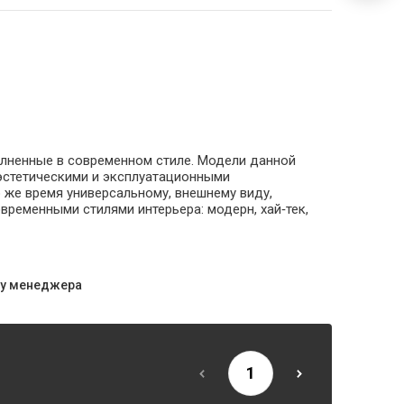
олненные в современном стиле. Модели данной
эстетическими и эксплуатационными
о же время универсальному, внешнему виду,
ременными стилями интерьера: модерн, хай‑тек,
 у менеджера